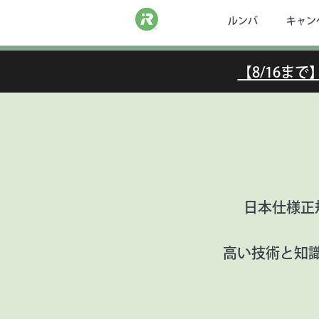
ルンバ
キャン
【8/16ま
日本仕様正
高い技術と知