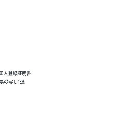
国人登録証明書
票の写し1通